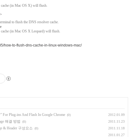
cache (in Mac OS X) will flush.
:-
terminal to flush the DNS resolver cache.
e
cache (in Mac OS X Leopard) will flush.
/35/how-to-flush-dns-cache-in-linux-windows-mac/
” For Plug-ins And Flash In Google Chrome
2012.01.09
(0)
ssage 해결 방법
2011.11.23
(0)
sage & Header 구성요소
2011.11.18
(0)
2011.01.27