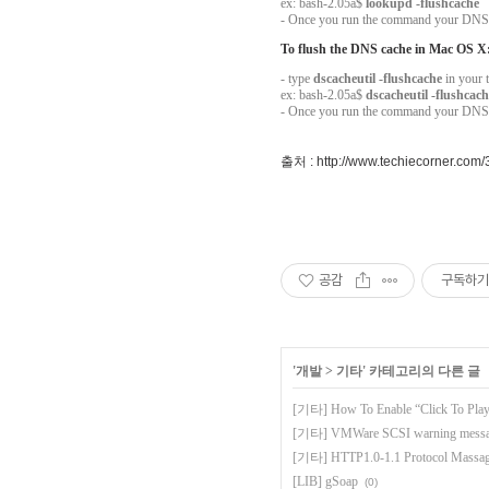
ex: bash-2.05a$
lookupd -flushcache
- Once you run the command your DNS 
To flush the DNS cache in Mac OS X
- type
dscacheutil -flushcache
in your 
ex: bash-2.05a$
dscacheutil -flushcach
- Once you run the command your DNS 
출처
: http://www.techiecorner.com
공감
구독하기
'
개발
>
기타
' 카테고리의 다른 글
[기타] How To Enable “Click To Play
[기타] VMWare SCSI warning me
[기타] HTTP1.0-1.1 Protocol Mas
[LIB] gSoap
(0)