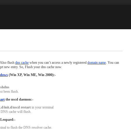
 Also flush
dns cache
when you can’t access a newly registered
domain name
. You can
get new entry. So, Flush your dns cache now.
dows
(Win XP, Win ME, Win 2000):-
lushdns
t been flush.
tart
the nscd daemon:-
c.d/init.d/nscd restart
in your terminal
 DNS cache will flush.
Leopard:-
minal to flush the DNS resolver cache.