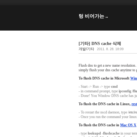
텅 비어가는 ..
[기타] DNS cache 삭제
개발/기타
2011. 8. 28. 18:09
Flush dns to get a new name resolution.
simply flush your dns cache anytime to 
To flush DNS cache in Microsoft
Win
- Start -> Run -> type
cmd
- in command prompt, type
ipconfig /f
- Done! You Window DNS cache has jus
To flush the DNS cache in Linux,
res
- To restart the nscd daemon, type
/etc/r
- Once you run the command your linux
To flush the DNS cache in
Mac OS X
- type
lookupd -flushcache
in your ter