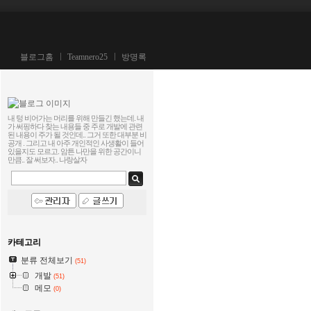
블로그홈
Teamnero25
방명록
내 텅 비어가는 머리를 위해 만들긴 했는데. 내
가 써핑하다 찾는 내용들 중 주로 개발에 관련
된 내용이 주가 될 것인데.. 그거 또한 대부분 비
공개 . 그리고 내 아주 개인적인 사생활이 들어
있을지도 모르고. 암튼 나만을 위한 공간이니
만큼.. 잘 써보자..
나랑살자
카테고리
분류 전체보기
(51)
개발
(51)
메모
(0)