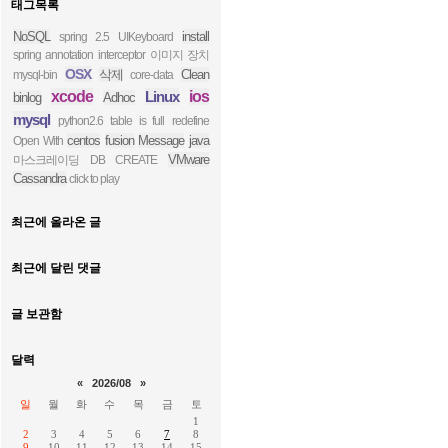
태그목록
NoSQL
install
spring 2.5
UIKeyboard
spring annotation interceptor
이미지 장치
OSX
삭제
Clean
mysql-bin
core-data
xcode
Linux
ios
binlog
Adhoc
mysql
python2.6
table is full
redefine
centos
fusion
Message
java
Open With
VMware
마스크레이딩
DB CREATE
Cassandra
click to play
최근에 올라온 글
최근에 달린 댓글
글 보관함
달력
«
2026/08
»
일
월
화
수
목
금
토
1
2
3
4
5
6
7
8
9
10
11
12
13
14
15