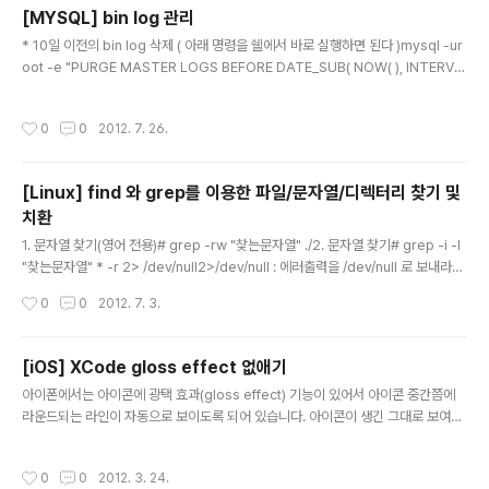
저 현재 EBS 또는 S3 형태의 볼륨보다 큰 EBS 볼륨을 관리콘솔에서 생성하여 복사
[MYSQL] bin log 관리
할 EC2인스턴스에 attach시킵니다. [root@ip-10-224-1..
글 내용
* 10일 이전의 bin log 삭제 ( 아래 명령을 쉘에서 바로 실행하면 된다 )mysql -ur
oot -e "PURGE MASTER LOGS BEFORE DATE_SUB( NOW( ), INTERVA
L 10 DAY);" * /etc/my.cnf 설정 - binlog 관련log-bin=/home/mysql_log/b
in_log/bin # 빈로그 저장 설정 및 저장할 디렉토리 지정binlog_cache_size = 2
작성시간
0
0
2012. 7. 26.
M # binlog cache 사이즈 max_binlog_size = 50M # bin로그 파일 사이즈 e
xpire_logs_days = 10 # 보관기간
[Linux] find 와 grep를 이용한 파일/문자열/디렉터리 찾기 및
치환
글 내용
1. 문자열 찾기(영어 전용)# grep -rw "찾는문자열" ./2. 문자열 찾기# grep -i -l
"찾는문자열" * -r 2> /dev/null2>/dev/null : 에러출력을 /dev/null 로 보내라는
의미3. 문자열 찾기(한영 공용)# find . -exec grep -l "찾는문자열" {} \; 2>/de
작성시간
0
0
2012. 7. 3.
v/null4. 문자열 찾기(한영, 대소문자 무시)# find . -exec grep -i -l "찾는문자
열" {} \; 2>/dev/null옵션 i는 대소문자를 무시하라는 의미5. 문자열 찾은 후 치환#
find . -exec perl -pi -e 's/찾을문자열/바꿀문자열/g' {} \; 2>/dev/null6. 파일
[iOS] XCode gloss effect 없애기
찾기# find / -name 파일명 -type f7. 파일 찾기..
글 내용
아이폰에서는 아이콘에 광택 효과(gloss effect) 기능이 있어서 아이콘 중간쯤에
라운드되는 라인이 자동으로 보이도록 되어 있습니다. 아이콘이 생긴 그대로 보여주
기 위한 설정 방법은 다음과 같습니다. * Info.plist 에 "Icon already includes gl
oss effects" 를 추가한 후, 체크한다. [출처] [아이폰] 아이콘의 광택 기능을 제거
작성시간
0
0
2012. 3. 24.
하는 방법|작성자 까미유