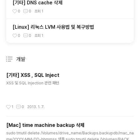
[기타] DNS cache 삭제
0
0
조회
1
[Linux] 리눅스 LVM 사용법 및 복구방법
0
0
조회
1
개발
분류 전체보기
주요 글 목록
[기타] XSS , SQL Inject
글 내용
XSS 및 SQL Injection 관련 패턴
작성시간
1
0
2013. 1. 7.
[Mac] time machine backup 삭제
글 내용
sudo tmutil delete /Volumes/drive_name/Backups.backupdb/mac_na
me/YYYY-MM-DD-hhmmss 샘플 sudo tmutil delete /Volumes/BACKU