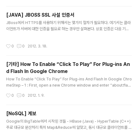
[JAVA] JBOSS SSL 사설 인증서
글 내용
JBoss에서 HTTPS를 사용하기 위해서는 몇가지 절차가 필요하다. 여기서는 클라
이언트가 서버에 대한 인증을 필요로 하는 경우만 살펴본다. 상호 인증은 다음 기회
에 살펴보겠다. 우선 인증서를 발급해야 한다. 발급하는 방법은 스스로 만들거나 베
리사인과 같은 공인 인증기관에서 구입한다. 사설 인증서는 HTTPS로 접속할때 경
작성시간
0
0
2012. 3. 18.
고가 뜨지만 테스트에는 아무 문제가 없다. 윈도우 커맨드 창에서 다음 명령어를 실
행하면 인증서를 만들게 된다. C:\>keytool -genkey -alias server -keyalg
RSA -keystore server.keystore -validity 3650 암호, 조직 정보, 국가 코드
[기타] How To Enable “Click To Play” For Plug-ins An
등 추가 정보를 입력하면 server.keystore라는 파일이 생성된다. 이 파일을 서버
d Flash In Google Chrome
의..
글 내용
How To Enable “Click To Play” For Plug-ins And Flash In Google Chro
meStep – 1 : First, open a new Chrome window and enter “about:flag
s” into the URL bar and hit “Return”. Step – 2 : Now, scroll down until y
작성시간
0
0
2012. 1. 9.
ou see “Click To Play” and enable the feature. Step – 3 : Then, relaun
ch Chrome. Step – 4 : After that, enter Chrome Preferences either thr
ough the Chrome menu or by going to “chrome://setting..
[NoSQL] 계보
글 내용
Google의 BigTable에서 시작된 것들 - HBase (Java) - HyperTable (C++)
주로 대규모 분산처리 특히 Map&Reduce에 알맞고, 동시 대규모 클라이언트를 지
원하는데 뛰어 나다 Amazon Dynamo 로 부터 시작된 것들 - Voldemork - Ria