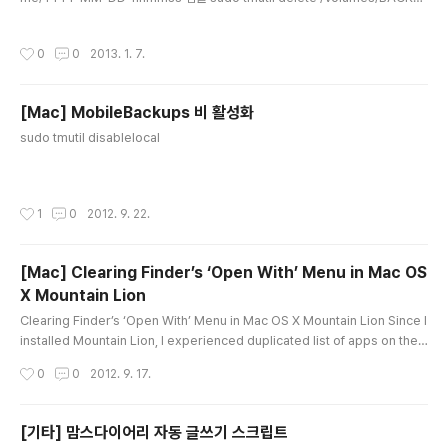
P-USB3/Backups.backupdb/lemon/2012-11-20-182022
작성시간
0
0
2013. 1. 7.
[Mac] MobileBackups 비 활성화
글 내용
sudo tmutil disablelocal
작성시간
1
0
2012. 9. 22.
[Mac] Clearing Finder’s ‘Open With’ Menu in Mac OS
X Mountain Lion
글 내용
Clearing Finder’s ‘Open With’ Menu in Mac OS X Mountain Lion Since I
installed Mountain Lion, I experienced duplicated list of apps on the
‘open with’ menu. If you want to clear up all the duplicated apps, type
작성시간
0
0
2012. 9. 17.
the command below in Terminal: /System/Library/Frameworks/Core
Services.framework/Versions/A/Frameworks/LaunchServices.frame
work/Versions/A/Support/lsregister -kill -r -domain local -domai..
[기타] 맘스다이어리 자동 글쓰기 스크립트
글 내용