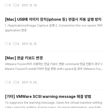
k FaceBook에서 시작된것 - Cassandra Write에 Optimize되었으며, Read
작성시간
0
0
2011. 12. 13.
는 Write에 비해 느림. 대규모 데이타 저장에 최적화됨 그밖에 Mongo 계열 -Mon
goDB 쉽다. 그리고 AutoSharding과 Balacing 제공. 10gen에서 Commercia
l Support -CouchDB : MongoDB와 특성은 유사하나 내부 기술 구조는 다름
[Mac] USB에 이미지 장치(iphone 등) 연결시 자동 실행 방지
글 내용
1. /Applications/Image Capture 실행 2. Connection this xxx opens 에서
application 변경
작성시간
0
0
2011. 12. 12.
[Mac] 한글 키보드 변경
글 내용
VMware Fusion에서 사용하는 한글 키보드 변환 command 한글 전환의 경우 V
Mware Fusion의 unit보기에서 한글 못함 shift+space일 경우 VMware Fusi
on에서 한글 처리 용이함
작성시간
0
0
2011. 11. 24.
[기타] VMWare SCSI warning message 해결 방법
글 내용
To suppress the warning message: Open the virtual machine setting
s file (.vmx) for editing. Fusion users, for more information, see Editin