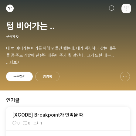
검색하기
티스토리
텅 비어가는 ..
구독자
0
내 텅 비어가는 머리를 위해 만들긴 했는데. 내가 써핑하다 찾는 내용
들 중 주로 개발에 관련된 내용이 주가 될 것인데.. 그거 또한 대부분
비공개 . 그리고 내 아주 개인적인 사생활이 들어 있을지도 모르고. 암
...더보기
튼 나만을 위한 공간이니 만큼.. 잘 써보자..
구독하기
방명록
신고하기 레이어
열기
인기글
[XCODE] Breakpoint가 안먹을 때
0
0
조회
1