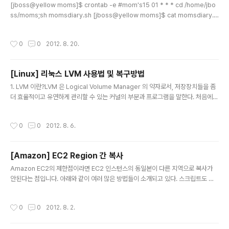
[jboss@yellow moms]$ crontab -e #mom's15 01 * * * cd /home/jbo
ss/moms;sh momsdiary.sh [jboss@yellow moms]$ cat momsdiary.s
h #!/bin/bash + if [ $# -ne 2 ] ; thenecho "Usage: $0 "exit 1fi LOG_DIR
=./logs/$(date +'%Y%m')mkdir -p $LOG_DIRUSERID=$1PASSWD=
작성시간
0
0
2012. 8. 20.
$2 touch "$LOG_DIR/$(date +%Y%m%d%H%M%S).start" POST_DAT
A="id=$USERID&password=$PASSWD" set +wget \--user-agent
="Mozilla/4.0 (compatible; MSIE 6.0; W..
[Linux] 리눅스 LVM 사용법 및 복구방법
글 내용
1. LVM 이란?LVM 은 Logical Volume Manager 의 약자로서, 저장장치들을 좀
더 효율적이고 유연하게 관리할 수 있는 커널의 부분과 프로그램을 말한다. 처음에는
IBM에서 개발되었는데, 그후에 OSF(현재는 OpenGroup http://www.opengr
oup.org)에서 차용을 하여 OSF/1 operating system 에서 쓰였다. 지금은 HP-
작성시간
0
0
2012. 8. 6.
UX, Digital Unix operating system, AIX 등의 상용 유닉스에서 쓰고 있다. 리
눅스 버전은 현재 HP-UX의 것을 모델로 하여 Sistina Software 사(http://www.
sistina.com)에서 open source로 개발하고 있다.장점·쉬운 관리. ·서로 다른 많
[Amazon] EC2 Region 간 복사
은 디바이스 조합 지원. ·직관적..
글 내용
Amazon EC2의 제한점이라면 EC2 인스턴스의 동일본이 다른 지역으로 복사가
안된다는 점입니다. 아래와 같이 여러 많은 방법들이 소개되고 있다. 스크립트도 쓰
고, 별의 별 방법을 다 동원하고 있지만 접근하기는 쉽지가 않습니다. http://alesti
c.com/2010/10/ec2-ami-copy http://blog.ibd.com/scalable-deploym
작성시간
0
0
2012. 8. 2.
ent/copy-an-ebs-ami-image-to-another-amazon-ec2-region/ 간단
한 방법으로 인스턴스의 이미지를 다른 지역으로 복사하는 방법을 설명합니다. 1. 먼