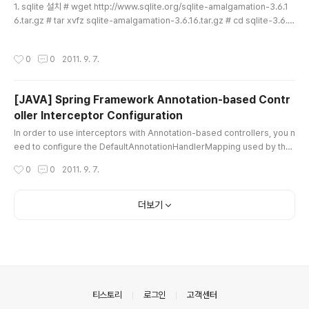
1. sqlite 설치 # wget http://www.sqlite.org/sqlite-amalgamation-3.6.1
6.tar.gz # tar xvfz sqlite-amalgamation-3.6.16.tar.gz # cd sqlite-3.6.1
6 # ./configure # make # make install 2. python 설치 1) 패키지 다운로드
및 작업 디렉토리 진입 # cd # wget http://www.python.org/ftp/python/2.6.
작성시간
0
0
2011. 9. 7.
6/Python-2.6.6.tgz # tar xvfz Python-2.6.6.tgz # cd Python-2.6 2) 기
존 python에 덮어 쓰지 않게끔 설정 # ./configure --prefix=/opt/python2.6
--with..
[JAVA] Spring Framework Annotation-based Contr
oller Interceptor Configuration
글 내용
In order to use interceptors with Annotation-based controllers, you n
eed to configure the DefaultAnnotationHandlerMapping used by the
Spring container. URL Specific Interceptors for Annotation-based co
작성시간
0
0
2011. 9. 7.
ntrollersUnfortunately, using the DefaultAnnotationHandlerMapping f
or interceptors configures the interceptors for all defined annotation
based controllers. In some cases, you might want to have in..
더보기
의안내
티스토리
로그인
고객센터