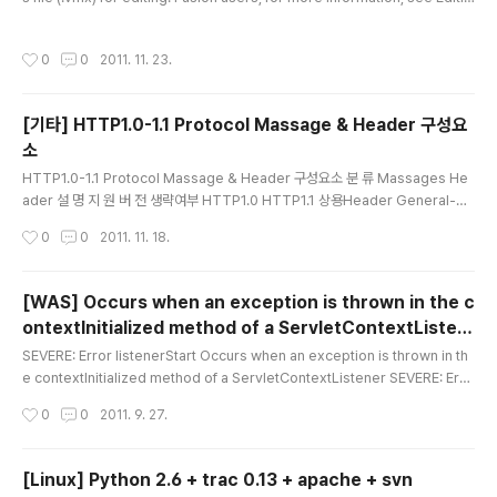
g the .vmx file for your Fusion virtual machine (1014782). Add this line
to the file: buslogic.noDriver = "FALSE" Save the file.
작성시간
0
0
2011. 11. 23.
[기타] HTTP1.0-1.1 Protocol Massage & Header 구성요
소
글 내용
HTTP1.0-1.1 Protocol Massage & Header 구성요소 분 류 Massages He
ader 설 명 지 원 버 전 생략여부 HTTP1.0 HTTP1.1 상용Header General-He
ader Date 현재시간 ex)Date: Tue, 15 Nov 1994 08:12:31 GMT ○ ○ Pra
작성시간
0
0
2011. 11. 18.
gma 캐시제어 ex)Pragma: no-cache ○ × Cache-Control 케시 여부·업데이
트시간·내용·지움등 × ○ Connection 연결끊기-http1.1은 연결을 지속 ex)Conn
ection: close × ○ Transfer-Encoding [entity-body]의 압축방식 × ○ Up
[WAS] Occurs when an exception is thrown in the c
grade 프로토콜 변경시 ex)Upgrade: HTTP/2.0, SHTTP/1.3, IR..
ontextInitialized method of a ServletContextListen
글 내용
er
SEVERE: Error listenerStart Occurs when an exception is thrown in th
e contextInitialized method of a ServletContextListener SEVERE: Erro
r filterStart Occurs when an exception is thrown in the init method of
작성시간
0
0
2011. 9. 27.
a Filter Unfortunately by default, tomcat won't provide you with any d
etails about the cause of the error. Infact it wont even tell you which fi
lter or listener is failing. This can be big pr..
[Linux] Python 2.6 + trac 0.13 + apache + svn
글 내용