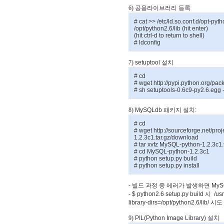
6) 공용라이브러리
등록
# cat >> /etc/ld.so.conf.d/opt-pyt
/opt/python2.6/lib (hit enter)
(hit ctrl-d to return to shell)
# ldconfig
7)
setuptool
설치
# cd
# wget http://pypi.python.org/pac
# sh setuptools-0.6c9-py2.6.egg -
8)
MySQLdb
패키지
설치
:
# cd
# wget http://sourceforge.net/pr
1.2.3c1.tar.gz/download
# tar xvfz MySQL-python-1.2.3c1.
# cd MySQL-python-1.2.3c1
# python setup.py build
# python setup.py install
-
빌드
과정
중
에러가
발생하면
MyS
- $ python2.6 setup.py build
시
/usr
library-dirs=/opt/python2.6/lib/
시도
9)
PIL(Python Image Library)
설치