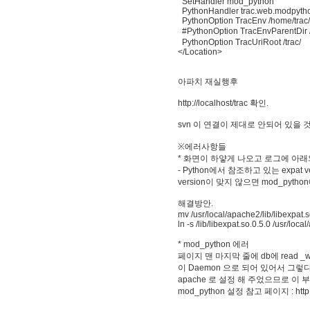
SetHandler mod_python
PythonHandler trac.web.modpyth
PythonOption TracEnv /home/trac/
#PythonOption TracEnvParentDir 
PythonOption TracUriRoot /trac/
</Location>
아파치
재실행후
http://localhost/trac
확인
.
svn
이
연결이
제대로
안되어
있을
※
에러사항들
*
화면이
하얗게
나오고
로그에
아래
- Python
에서
참조하고
있는
expat v
version
이
맞지
않으면
mod_python
해결방안
.
mv /usr/local/apache2/lib/libexpat.s
ln -s /lib/libexpat.so.0.5.0 /usr/loca
* mod_python
에러
페이지
맨
마지막
줄에
db
에
read _w
이
Daemon
으로
되어
있어서
그렇
apache
로
설정
해
주었으므로
이
부
mod_python
설정
참고
페이지
: htt