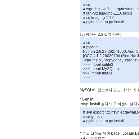
# cd
# wget http://effbot.org/download
# tar xvfz Imaging-1.1.6.tar.gz
# cd Imaging-1.1.6
# python setup.py install
10) 파이썬
2.6
설치
검증
:
# cd
# python
Python 2.6.2 (r262:71600, Aug 5
[GCC 4.1.2 20080704 (Red Hat 4.
Type "help", "copyright", "credits"
>>> import sqlite3
>>> import MySQLdb
>>> import Image
>>>
MySQLdb
임포트시
경고
메시지가
* Genshi
easy_install
설치시
구
버전이
설치
# svn export http://svn.edgewall.
# cd genshi
# python setup.py install
*
한글
설정을
위한
babel, Locale D
babel
다운로드