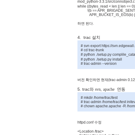
mod_python-3.3.1/src/connobject.
while ((bytes_read < len || len == 0
!(b == APR_BRIGADE_SENTINE
APR_BUCKET_IS_EOS(b) || A
하면
된다
.
4. trac
설치
# svn export https://svn.edgewall.
# cd trac-trunk
# python ./setup.py complile_ca
# python ./setup.py install
# trac-admin --version
버전
확인하면
현재
(trac-admin 0.1
5. trac
와 svn, apache
연동
# mkdir /home/trac/test
# trac-admin /home/trac/test inite
# chown apache.apache -R /home/
httpd.conf
수정
<Location /trac>