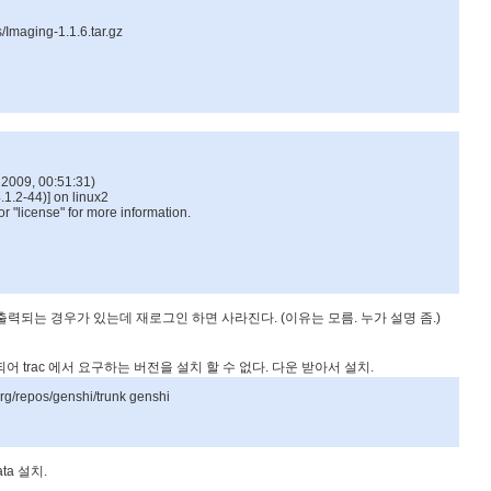
s/Imaging-1.1.6.tar.gz
 2009, 00:51:31)
1.2-44)] on linux2
 or "license" for more information.
출력되는
경우가
있는데
재로그인
하면
사라진다
. (
이유는
모름
.
누가
설명
좀
.)
되어
trac
에서
요구하는
버전을
설치
할
수
없다
.
다운
받아서
설치
.
org/repos/genshi/trunk genshi
ata
설치
.