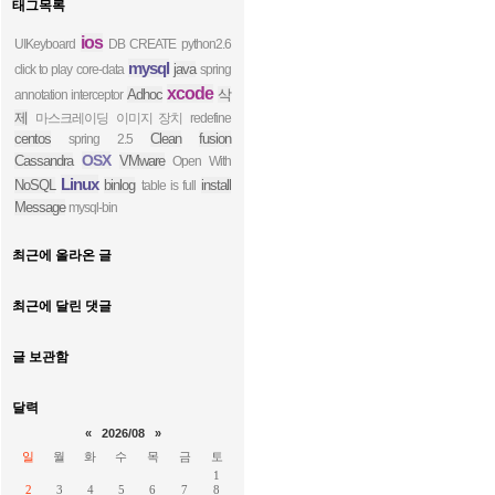
태그목록
ios
UIKeyboard
DB CREATE
python2.6
mysql
java
click to play
core-data
spring
xcode
Adhoc
삭
annotation interceptor
제
마스크레이딩
이미지 장치
redefine
centos
Clean
fusion
spring 2.5
OSX
Cassandra
VMware
Open With
Linux
NoSQL
binlog
install
table is full
Message
mysql-bin
최근에 올라온 글
최근에 달린 댓글
글 보관함
달력
«
2026/08
»
일
월
화
수
목
금
토
1
2
3
4
5
6
7
8