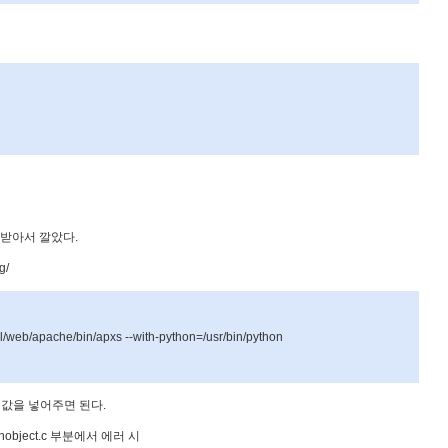
받아서
깔았다
.
g/
al/web/apache/bin/apxs --with-python=/usr/bin/python
값을
넣어주면
된다
.
nobject.c
부분에서
에러
시