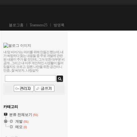
블로그홈
Teamnero25
방명록
내 텅 비어가는 머리를 위해 만들긴 했는데. 내
가 써핑하다 찾는 내용들 중 주로 개발에 관련
된 내용이 주가 될 것인데.. 그거 또한 대부분 비
공개 . 그리고 내 아주 개인적인 사생활이 들어
있을지도 모르고. 암튼 나만을 위한 공간이니
만큼.. 잘 써보자..
나랑살자
카테고리
분류 전체보기
(51)
개발
(51)
메모
(0)