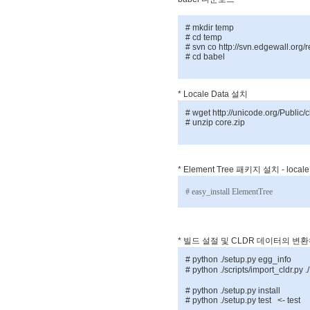
# mkdir temp
# cd temp
# svn co http://svn.edgewall.org/
# cd babel
* Locale Data
설치
# wget http://unicode.org/Public/c
# unzip core.zip
* Element Tree
패키지
설치
- local
# easy_install ElementTree
*
빌드
설절
및
CLDR
데이터의
변환
# python ./setup.py egg_info
# python ./scripts/import_cldr.py .
# python ./setup.py install
# python ./setup.py test <- test