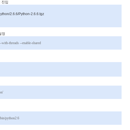
리
진입
python/2.6.6/Python-2.6.6.tgz
설정
--with-threads --enable-shared
on'
/bin/python2.6