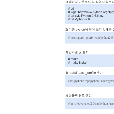
1) 패키지
다운로드
및
작업
디렉토
# cd
# wget http://www.python.org/ftp/
# tar xvfz Python-2.6.6.tgz
# cd Python-2.6
2) 기존
python
에
덮어
쓰지
않게끔
# ./configure --prefix=/opt/python2.6 
3) 컴파일
및
설치
# make
# make install
4)
root
의
.bash_profile
추가
alias python='/opt/python2.6/bin/pyth
5) 심볼릭
링크
생성
# ln -s /opt/python2.6/bin/python /usr