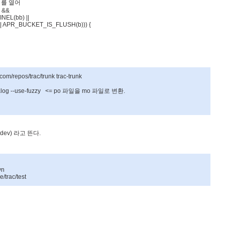
c
를
열어
) &&
L(bb) ||
PR_BUCKET_IS_FLUSH(b))) {
com/repos/trac/trunk trac-trunk
talog --use-fuzzy <= po
파일을
mo
파일로
변환
.
2dev)
라고
뜬다
.
vn
trac/test