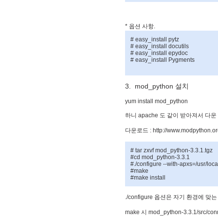
*
옵션
사항
.
# easy_install pytz
# easy_install docutils
# easy_install epydoc
# easy_install Pygments
3. mod_python
설치
yum install mod_python
하니
apache
도
같이
받아져서
다운
다운로드
: http://www.modpython.or
# tar zxvf mod_python-3.3.1.tgz
#cd mod_python-3.3.1
#./configure --with-apxs=/usr/loc
#make
#make install
./configure
옵션은
자기
환경에
맞는
make
시
mod_python-3.3.1/src/con