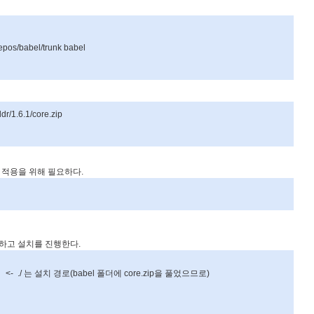
repos/babel/trunk babel
ldr/1.6.1/core.zip
e
적용을
위해
필요하다
.
하고
설치를
진행한다
.
/ <- ./
는
설치
경로
(babel
폴더에
core.zip
을
풀었으므로
)