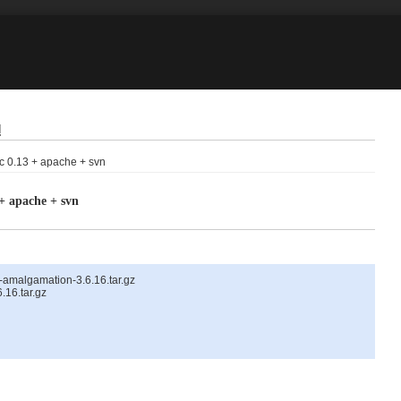
건
ac 0.13 + apache + svn
 + apache + svn
te-amalgamation-3.6.16.tar.gz
.16.tar.gz