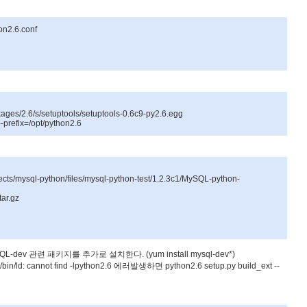
hon2.6.conf
kages/2.6/s/setuptools/setuptools-0.6c9-py2.6.egg
-prefix=/opt/python2.6
ojects/mysql-python/files/mysql-python-test/1.2.3c1/MySQL-python-
tar.gz
QL-dev
관련
패키지를
추가로
설치한다
. (yum install mysql-dev*)
/bin/ld: cannot find -lpython2.6
에러발생하면
python2.6 setup.py build_ext --