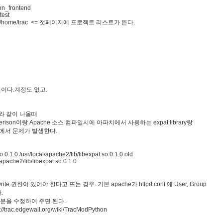
on_frontend
test
/home/trac <=
첫페이지에
프로젝트
리스트가
뜬다
.
것이다
.
계정도
없고
.
와
같이
나올때
erison
이랑
Apache
소스
컴파일시에
아파치에서
사용하는
expat library
랑
에서
문제가
발생한다
.
o.0.1.0 /usr/local/apache2/lib/libexpat.so.0.1.0.old
l/apache2/lib/libexpat.so.0.1.0
rite
권한이
있어야
한다고
뜨는
경우
.
기본
apache
가
httpd.conf
에
User, Group
다
.
분을
수정하여
주면
된다
.
p://trac.edgewall.org/wiki/TracModPython