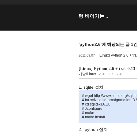
텅 비어가는 ..
'python2.6'에 해당되는 글 1
[Linux] Python 2.6 + tr
2011.09.07
[Linux] Python 2.6 + trac 0.13
개발/Linux
2011. 9. 7. 17:45
1. sqlite
설치
# wget http://www.sqlite.org/sqli
# tar xvfz sqlite-amalgamation-3.6
# cd sqlite-3.6.16
# ./configure
# make
# make install
2. python
설치